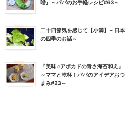
噌』～パパのお手軽レシピ#63～
二十四節気を感じて【小満】～日本
の四季のお話～
『美味♫アボカドの青さ海苔和え』
～ママと乾杯！パパのアイデアおつ
まみ#23～