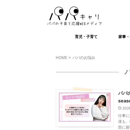
育児・子育て
家事・
HOME
>
パパのお悩み
パパ
seas
2026
仕事に
達も、
部に届