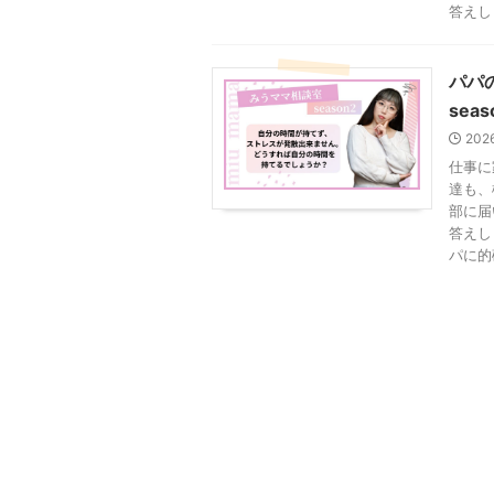
答えし .
パパ
seas
202
仕事に
達も、
部に届
答えし
パに的