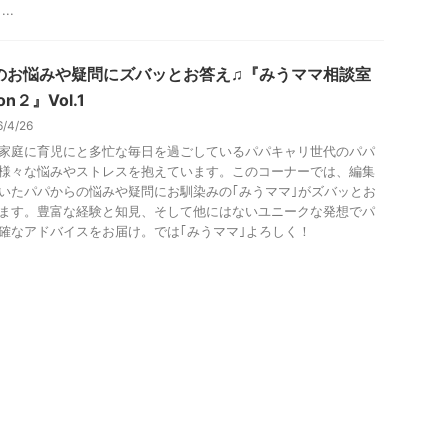
..
のお悩みや疑問にズバッとお答え♫『みうママ相談室
on２』Vol.1
6/4/26
家庭に育児にと多忙な毎日を過ごしているパパキャリ世代のパパ
様々な悩みやストレスを抱えています。このコーナーでは、編集
いたパパからの悩みや疑問にお馴染みの｢みうママ｣がズバッとお
ます。豊富な経験と知見、そして他にはないユニークな発想でパ
確なアドバイスをお届け。では｢みうママ｣よろしく！