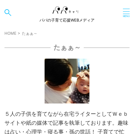
パパの子育て応援WEBメディア
HOME
>
たぁぁ～
たぁぁ～
５人の子供を育てながら在宅ライターとしてＷｅｂ
サイトや紙の媒体で記事を執筆しております。趣味
は占い・心理学・寝る事・孫の世話！ 子育てで忙