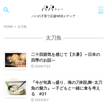
パパの子育て応援WEBメディア
HOME
>
太刀魚
太刀魚
二十四節気を感じて【大暑】～日本の
四季のお話～
2026/7/22
『今が旬真っ盛り、海の刀剣乱舞･太刀
魚の魅力』～子どもと一緒に食を考え
る #21
2022/9/7